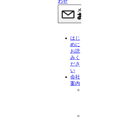
はじ
めに
お読
みく
ださ
い
会社
案内
代
表
挨
拶
会
社
概
要