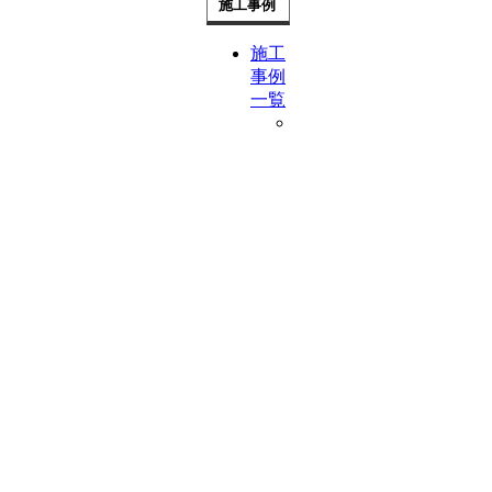
施工事例
施工
事例
一覧
お
困
り
ご
と
別
も
っ
と
省
エ
ネ
動
線
を
よ
く