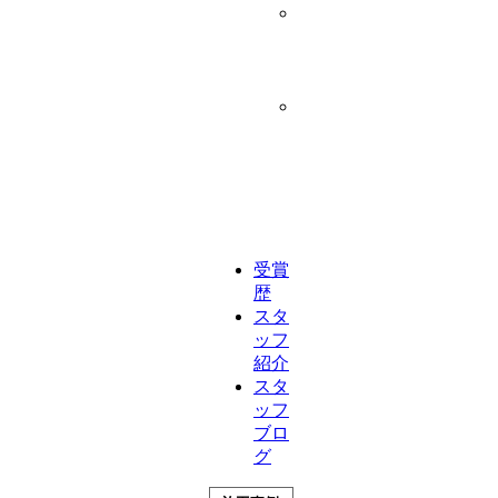
企
業
理
念
ア
ク
セ
ス
マ
ッ
プ
受賞
歴
スタ
ッフ
紹介
スタ
ッフ
ブロ
グ