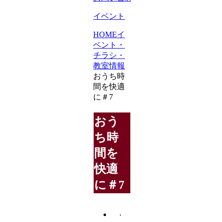
イベント
HOME
イ
ベント・
チラシ・
教室情報
おうち時
間を快適
に＃7
おう
ち時
間を
快適
に＃7