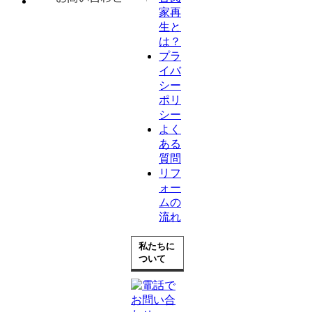
家再
生と
は？
プラ
イバ
シー
ポリ
シー
よく
ある
質問
リフ
ォー
ムの
流れ
私たちに
ついて