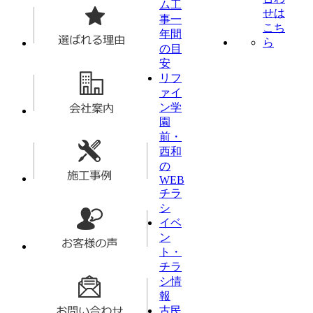
ム工
事一
年間
の目
安
リフ
ァイ
ン学
園
前・
西和
の
WEB
チラ
シ
イベ
ン
ト・
チラ
シ情
報
古民