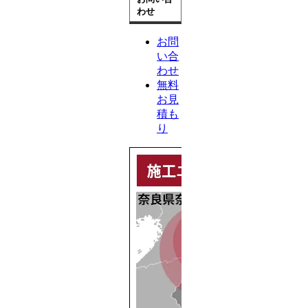
わせ
お問
い合
わせ
無料
お見
積も
り