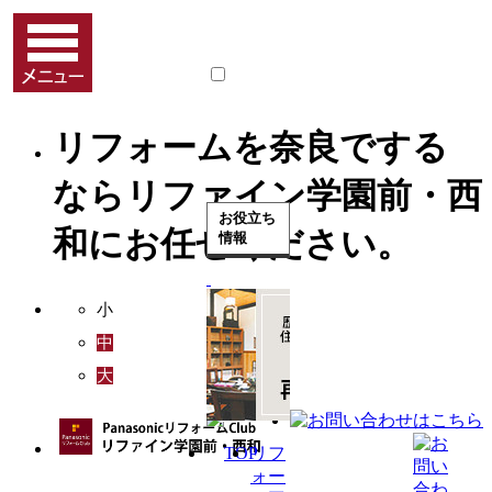
リフォームを奈良でする
ならリファイン学園前・西
お役立ち
和にお任せください。
情報
小
中
大
リフ
ォー