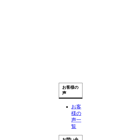
ォ
ー
ム
そ
の
他
の
リ
フ
ォ
ー
ム
お客様の
声
お客
様の
声一
覧
お問い合