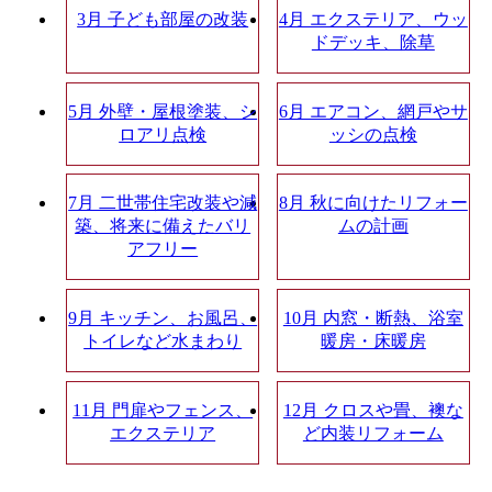
3月 子ども部屋の改装
4月 エクステリア、ウッ
ドデッキ、除草
5月 外壁・屋根塗装、シ
6月 エアコン、網戸やサ
ロアリ点検
ッシの点検
7月 二世帯住宅改装や減
8月 秋に向けたリフォー
築、将来に備えたバリ
ムの計画
アフリー
9月 キッチン、お風呂、
10月 内窓・断熱、浴室
トイレなど水まわり
暖房・床暖房
11月 門扉やフェンス、
12月 クロスや畳、襖な
エクステリア
ど内装リフォーム