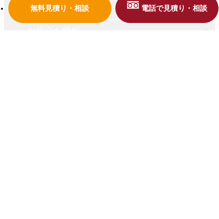
お客様の声一覧
無料見積り・相談
電話で見積り・相談
お役立ち情報
お問い合わせ
奈良県奈良市菅野台2-36
Copyright © 2018
パナソニックリフォームClub リファイン学園前・西和
All Rights Reserved.