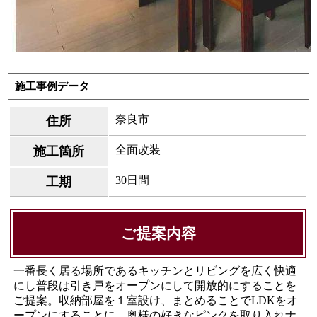
施工事例データ
奈良市
住所
全面改装
施工箇所
30日間
工期
ご提案内容
一番長く居る場所であるキッチンとリビングを広く快適
にし普段は引き戸をオープンにして開放的にすることを
ご提案。収納部屋を１室設け、まとめることでLDKをオ
ープンにすることに。奥様の好きなピンクを取り入れナ