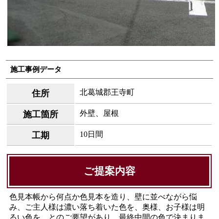
施工事例データ
北葛城郡王寺町
住所
外壁、屋根
施工箇所
10日間
工期
ご提案内容
色見本帳から何点か色見本を造り、壁に並べながら悩
み、ご主人様は濃い落ち着いた色を、奥様、お子様は明
るい色を、とのご要望があり、最終中間の色で決まりま