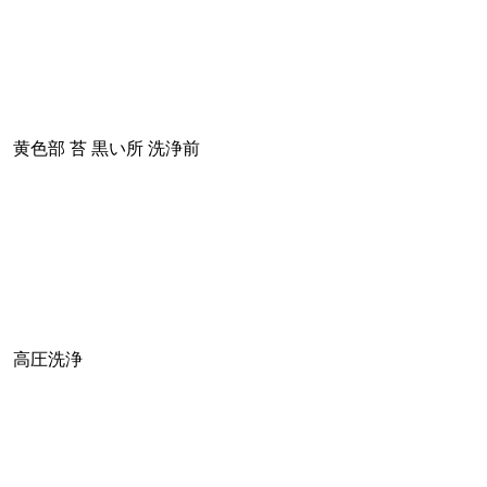
黄色部 苔 黒い所 洗浄前
高圧洗浄