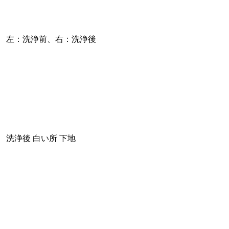
左：洗浄前、右：洗浄後
洗浄後 白い所 下地