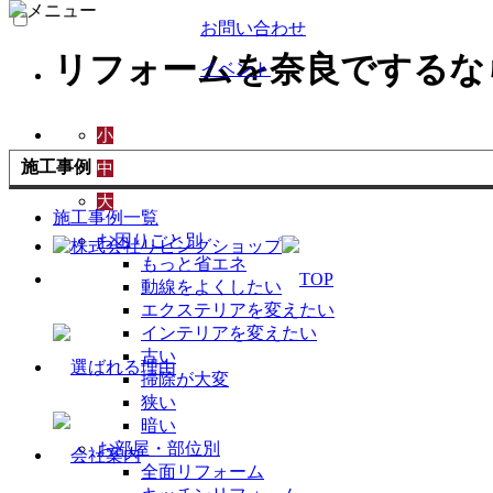
お問い合わせ
リフォームを奈良でするな
イベント
小
施工事例
中
大
施工事例一覧
お困りごと別
もっと省エネ
動線をよくしたい
エクステリアを変えたい
インテリアを変えたい
古い
掃除が大変
狭い
暗い
お部屋・部位別
全面リフォーム