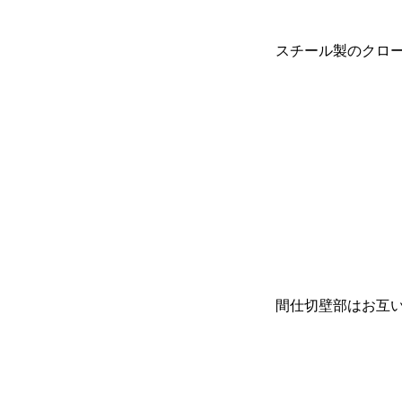
スチール製のクロ
間仕切壁部はお互