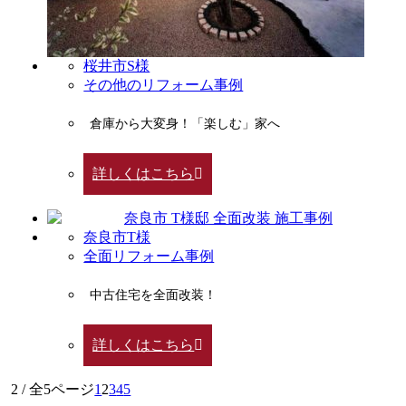
桜井市S様
その他のリフォーム事例
倉庫から大変身！「楽しむ」家へ
詳しくはこちら
奈良市T様
全面リフォーム事例
中古住宅を全面改装！
詳しくはこちら
2 / 全5ページ
1
2
3
4
5