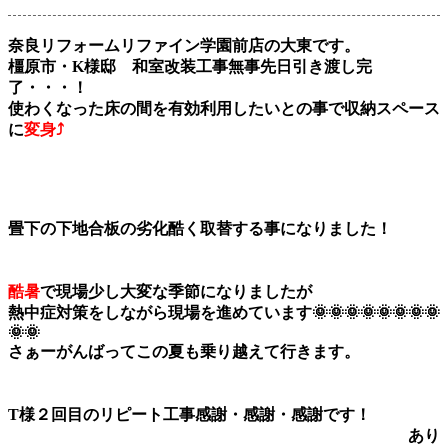
奈良リフォームリファイン学園前店の大東です。
橿原市・K様邸 和室改装工事無事先日引き渡し完
了・・・！
使わくなった床の間を有効利用したいとの事で収納スペース
に
変身⤴
畳下の下地合板の劣化酷く取替する事になりました！
酷暑
で現場少し大変な季節になりましたが
熱中症対策をしながら現場を進めています🌞🌞🌞🌞🌞🌞🌞🌞
🌞🌞
さぁーがんばってこの夏も乗り越えて行きます。
T様２回目のリピート工事感謝・感謝・感謝です！
あり