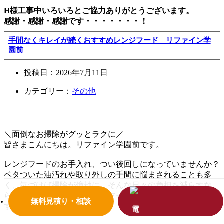
H様工事中いろいろとご協力ありがとうございます。
感謝・感謝・感謝です・・・・・・・！
手間なくキレイが続くおすすめレンジフード リファイン学
園前
投稿日：
2026年7月11日
カテゴリー：
その他
＼面倒なお掃除がグッとラクに／
皆さまこんにちは。リファイン学園前です。
レンジフードのお手入れ、つい後回しになっていませんか？
ベタついた油汚れや取り外しの手間に悩まされることも多
く、気づけば掃除が億劫に。そんな日々の負担を減らすな
ら、汚れが付きにくいレンジフードを選ぶのがポイントで
無料見積り・相談
す。