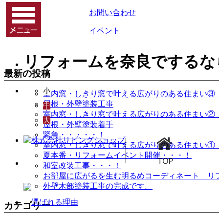
お問い合わせ
イベント
リフォームを奈良でするな
最新の投稿
小
室内窓・しきり窓で叶える広がりのある住まい③
屋根・外壁塗装工事
中
室内窓・しきり窓で叶える広がりのある住まい②
大
屋根・外壁塗装着手
緊急・・・・・！
室内窓・しきり窓で叶える広がりのある住まい①
夏本番・リフォームイベント開催・・・！
和室改装工事・・・！
お部屋に広がるを生む明るめコーディネート リ
外壁木部塗装工事の完成です。
カテゴリー