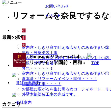
お問い合わせ
リフォームを奈良でするな
イベント
小
最新の投稿
中
大
室内窓・しきり窓で叶える広がりのある住まい③
屋根・外壁塗装工事
室内窓・しきり窓で叶える広がりのある住まい②
屋根・外壁塗装着手
緊急・・・・・！
室内窓・しきり窓で叶える広がりのある住まい①
夏本番・リフォームイベント開催・・・！
和室改装工事・・・！
お部屋に広がるを生む明るめコーディネート リ
外壁木部塗装工事の完成です。
カテゴリー