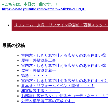
●こちらは、本日の一曲です。 ♪
https://www.youtube.com/watch?v=MizPu-dTPQU
リフォーム 奈良 リファイン学園前・西和スタッフ
最新の投稿
室内窓・しきり窓で叶える広がりのある住まい③
屋根・外壁塗装工事
室内窓・しきり窓で叶える広がりのある住まい②
屋根・外壁塗装着手
緊急・・・・・！
室内窓・しきり窓で叶える広がりのある住まい①
夏本番・リフォームイベント開催・・・！
和室改装工事・・・！
お部屋に広がるを生む明るめコーディネート リ
外壁木部塗装工事の完成です。