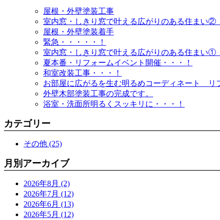
屋根・外壁塗装工事
室内窓・しきり窓で叶える広がりのある住まい②
屋根・外壁塗装着手
緊急・・・・・！
室内窓・しきり窓で叶える広がりのある住まい①
夏本番・リフォームイベント開催・・・！
和室改装工事・・・！
お部屋に広がるを生む明るめコーディネート リ
外壁木部塗装工事の完成です。
浴室・洗面所明るくスッキリに・・・！
カテゴリー
その他 (25)
月別アーカイブ
2026年8月 (2)
2026年7月 (12)
2026年6月 (13)
2026年5月 (12)