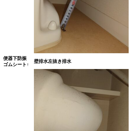
便器下防振
壁排水左抜き排水
ゴムシート↑