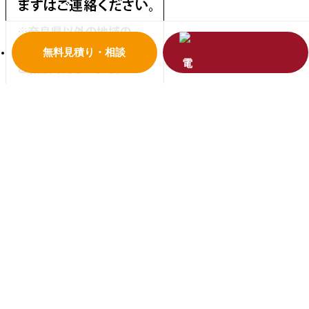
無料見積り・相談
受賞歴
リフォームコンクールで、優秀賞を受賞いたしまし
た！
古民家再生とは？
代々住み継いできた家屋に対する愛着
や、現代の一般的な住宅とは全く違った居心地があり、リフ
ォームをして大切にしていきましょう。