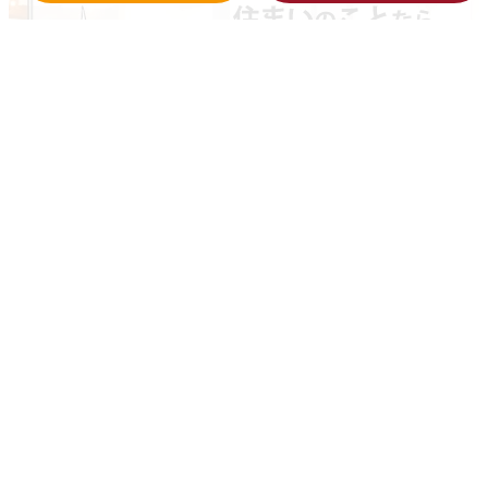
イベント情報
見学会、料理教室、様々な住まいや暮らしに
役立つ情報をお届けします！お気軽にお越しください！
リフォーム工事一年間の目安
毎月おトクな商品やメンテナ
ンス情報をご案内しています！