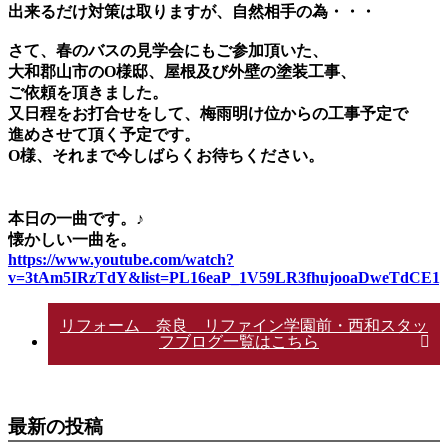
出来るだけ対策は取りますが、自然相手の為・・・
さて、春のバスの見学会にもご参加頂いた、
大和郡山市のO様邸、屋根及び外壁の塗装工事、
ご依頼を頂きました。
又日程をお打合せをして、梅雨明け位からの工事予定で
進めさせて頂く予定です。
O様、それまで今しばらくお待ちください。
本日の一曲です。♪
懐かしい一曲を。
https://www.youtube.com/watch?
v=3tAm5IRzTdY&list=PL16eaP_1V59LR3fhujooaDweTdCE1y
リフォーム 奈良 リファイン学園前・西和スタッ
フブログ一覧はこちら
最新の投稿