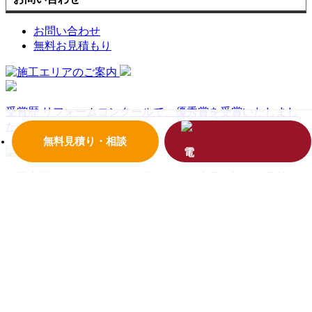
お問い合わせ
無料お見積もり
受賞歴
リフォームコンクールで、優秀賞を受賞いたしまし
た！
無料見積り・相談
古民家再生とは？
代々住み継いできた家屋に対する愛着
や、現代の一般的な住宅とは全く違った居心地があり、リフ
ォームをして大切にしていきましょう。
イベント情報
見学会、料理教室、様々な住まいや暮らしに
役立つ情報をお届けします！お気軽にお越しください！