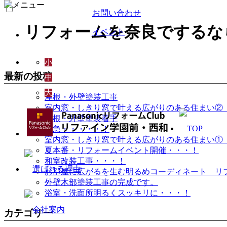
お問い合わせ
リフォームを奈良でするな
イベント
小
最新の投稿
中
大
屋根・外壁塗装工事
室内窓・しきり窓で叶える広がりのある住まい②
屋根・外壁塗装着手
緊急・・・・・！
室内窓・しきり窓で叶える広がりのある住まい①
夏本番・リフォームイベント開催・・・！
和室改装工事・・・！
お部屋に広がるを生む明るめコーディネート リ
外壁木部塗装工事の完成です。
浴室・洗面所明るくスッキリに・・・！
カテゴリー