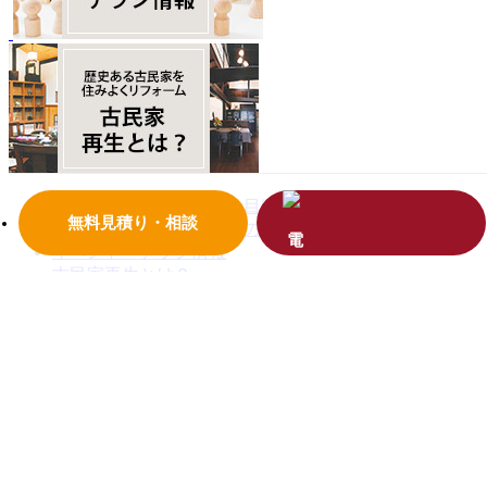
リフォーム工事一年間の目安
無料見積り・相談
リファイン学園前・西和のWEBチラシ
イベント・チラシ情報
古民家再生とは？
プライバシーポリシー
よくある質問
リフォームの流れ
お問い合わせ
お問い合わせ
無料お見積もり