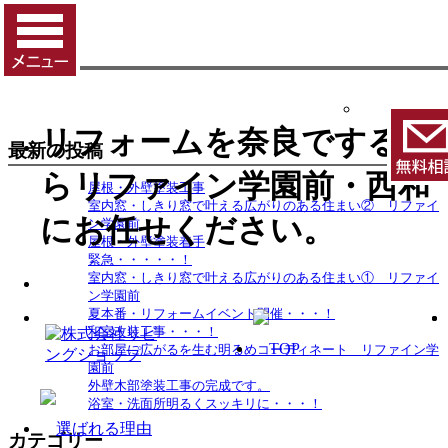
リフォームを奈良でするな
最新の投稿
らリファイン学園前・西和
屋根・外壁塗装工事
室内窓・しきり窓で叶える広がりのある住まい② リファイ
にお任せください。
ン学園前
屋根・外壁塗装着手
緊急・・・・・！
室内窓・しきり窓で叶える広がりのある住まい① リファイ
ン学園前
夏本番・リフォームイベント開催・・・！
和室改装工事・・・！
お部屋に広がるを生む明るめコーディネート リファイン学
園前
外壁木部塗装工事の完成です。
浴室・洗面所明るくスッキリに・・・！
カテゴリー