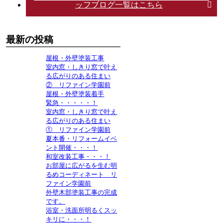
ッフブログ一覧はこちら
最新の投稿
屋根・外壁塗装工事
室内窓・しきり窓で叶え
る広がりのある住まい
② リファイン学園前
屋根・外壁塗装着手
緊急・・・・・！
室内窓・しきり窓で叶え
る広がりのある住まい
① リファイン学園前
夏本番・リフォームイベ
ント開催・・・！
和室改装工事・・・！
お部屋に広がるを生む明
るめコーディネート リ
ファイン学園前
外壁木部塗装工事の完成
です。
浴室・洗面所明るくスッ
キリに・・・！