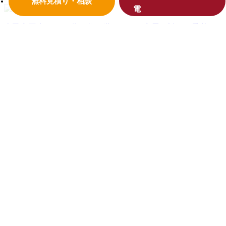
無料見積り・相談
古民家再生とは？
代々住み継いできた家屋に対する愛着
や、現代の一般的な住宅とは全く違った居心地があり、リフ
ォームをして大切にしていきましょう。
イベント情報
見学会、料理教室、様々な住まいや暮らしに
役立つ情報をお届けします！お気軽にお越しください！
リフォーム工事一年間の目安
毎月おトクな商品やメンテナ
ンス情報をご案内しています！