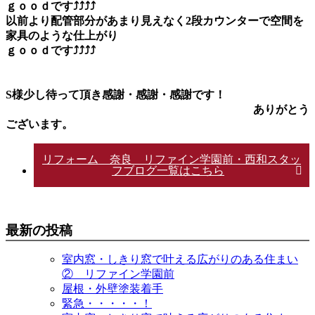
ｇｏｏｄです⤴⤴⤴⤴
以前より配管部分があまり見えなく2段カウンターで空間を
家具のような仕上がり
ｇｏｏｄです⤴⤴⤴⤴
S様少し待って頂き感謝・感謝・感謝です！
ありがとう
ございます。
リフォーム 奈良 リファイン学園前・西和スタッ
フブログ一覧はこちら
最新の投稿
室内窓・しきり窓で叶える広がりのある住まい
② リファイン学園前
屋根・外壁塗装着手
緊急・・・・・！