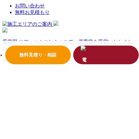
お問い合わせ
無料お見積もり
受賞歴
リフォームコンクールで、優秀賞を受賞いたしまし
た！
無料見積り・相談
古民家再生とは？
代々住み継いできた家屋に対する愛着
や、現代の一般的な住宅とは全く違った居心地があり、リフ
ォームをして大切にしていきましょう。
イベント情報
見学会、料理教室、様々な住まいや暮らしに
役立つ情報をお届けします！お気軽にお越しください！