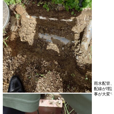
雨水配管
配線が埋
事が大変