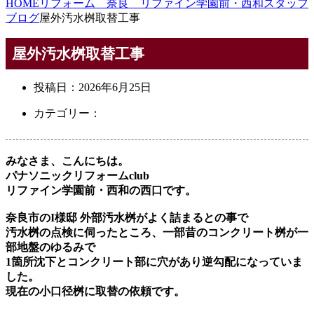
HOME
リフォーム 奈良 リファイン学園前・西和スタッフ
ブログ
屋外汚水桝取替工事
屋外汚水桝取替工事
投稿日：
2026年6月25日
カテゴリー：
みなさま、こんにちは。
パナソニックリフォームclub
リファイン学園前・西和の西口です。
奈良市のI様邸 外部汚水桝がよく詰まるとの事で
汚水桝の点検に伺ったところ、一部昔のコンクリート桝が一
部地盤のゆるみで
1箇所沈下とコンクリート部に穴があり逆勾配になっていま
した。
現在の小口径桝に取替の依頼です。