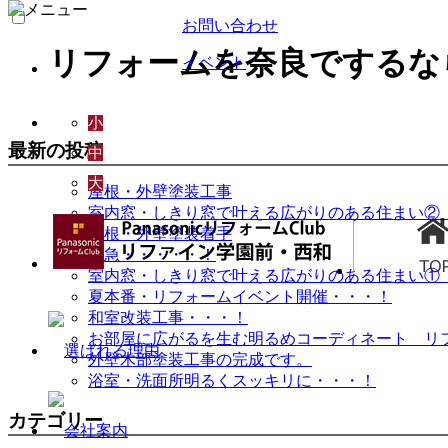
お問い合わせ
リフォームを奈良でするな
イベント
小
最新の投稿
中
大
屋根・外壁塗装工事
室内窓・しきり窓で叶える広がりのある住まい②
屋根・外壁塗装着手
緊急・・・・・！
室内窓・しきり窓で叶える広がりのある住まい①
夏本番・リフォームイベント開催・・・！
和室改装工事・・・！
お部屋に広がるを生む明るめコーディネート リ
外壁木部塗装工事の完成です。
浴室・洗面所明るくスッキリに・・・！
カテゴリー