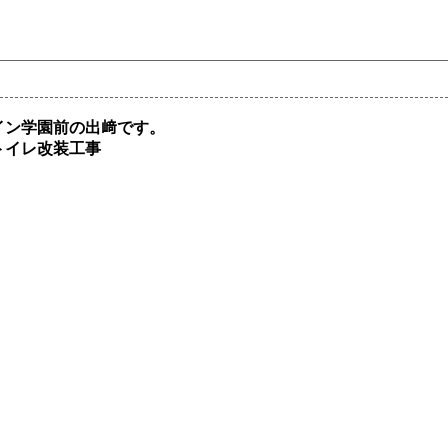
イン学園前の出﨑です。
トイレ改装工事