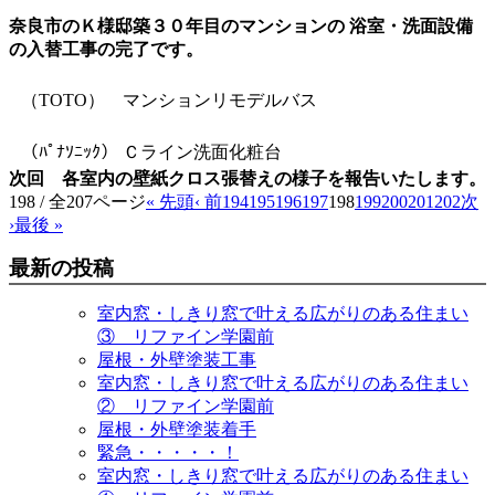
奈良市のＫ様邸築３０年目のマンションの 浴室・洗面設備
の入替工事の完了です。
（TOTO） マンションリモデルバス
（ﾊﾟﾅｿﾆｯｸ） Ｃライン洗面化粧台
次回 各室内の壁紙クロス張替えの様子を報告いたします。
198 / 全207ページ
« 先頭
‹ 前
194
195
196
197
198
199
200
201
202
次
›
最後 »
最新の投稿
室内窓・しきり窓で叶える広がりのある住まい
③ リファイン学園前
屋根・外壁塗装工事
室内窓・しきり窓で叶える広がりのある住まい
② リファイン学園前
屋根・外壁塗装着手
緊急・・・・・！
室内窓・しきり窓で叶える広がりのある住まい