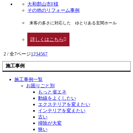
大和郡山市F様
その他のリフォーム事例
来客の多さに対応した ゆとりある玄関ホール
詳しくはこちら
2 / 全7ページ
1
2
3
4
5
6
7
施工事例
施工事例一覧
お困りごと別
もっと省エネ
動線をよくしたい
エクステリアを変えたい
インテリアを変えたい
古い
掃除が大変
狭い