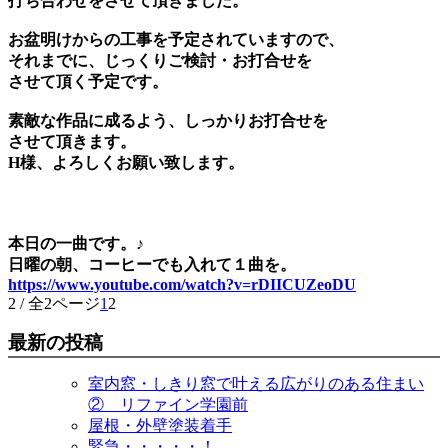
打ち合わせをさせて頂きました。
お盆明けからの工事を予定されていますので、
それまでに、じっくりご検討・お打合せを
させて頂く予定です。
素敵な作品に成るよう、しっかりお打合せを
させて頂きます。
H様、よろしくお願い致します。
本日の一曲です。♪
日曜の朝、コーヒーでも入れて１曲を。
https://www.youtube.com/watch?v=rDIICUZeoDU
2 / 全2ページ
1
2
最新の投稿
室内窓・しきり窓で叶える広がりのある住まい
② リファイン学園前
屋根・外壁塗装着手
緊急・・・・・！