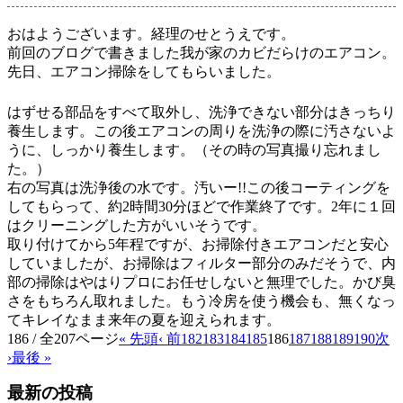
おはようございます。経理のせとうえです。
前回のブログで書きました我が家のカビだらけのエアコン。
先日、エアコン掃除をしてもらいました。
はずせる部品をすべて取外し、洗浄できない部分はきっちり
養生します。この後エアコンの周りを洗浄の際に汚さないよ
うに、しっかり養生します。（その時の写真撮り忘れまし
た。）
右の写真は洗浄後の水です。汚いー!!この後コーティングを
してもらって、約2時間30分ほどで作業終了です。2年に１回
はクリーニングした方がいいそうです。
取り付けてから5年程ですが、お掃除付きエアコンだと安心
していましたが、お掃除はフィルター部分のみだそうで、内
部の掃除はやはりプロにお任せしないと無理でした。かび臭
さをもちろん取れました。もう冷房を使う機会も、無くなっ
てキレイなまま来年の夏を迎えられます。
186 / 全207ページ
« 先頭
‹ 前
182
183
184
185
186
187
188
189
190
次
›
最後 »
最新の投稿