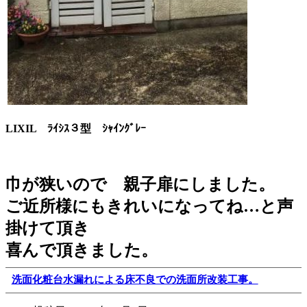
LIXIL ﾗｲｼｽ３型 ｼｬｲﾝｸﾞﾚｰ
巾が狭いので 親子扉にしました。
ご近所様にもきれいになってね…と
声
掛けて頂き
喜んで頂きました。
洗面化粧台水漏れによる床不良での洗面所改装工事。